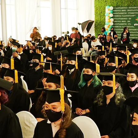
ЭЛСЭЛТ -
2026
Хамгийн сайн
гадаад харилцаатай
сургууль