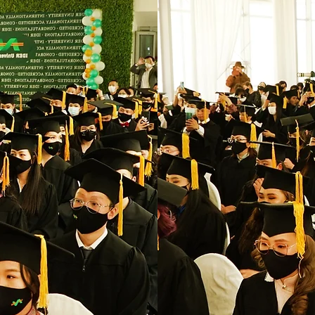
ЭЛС
2
Хамг
гадаад 
су