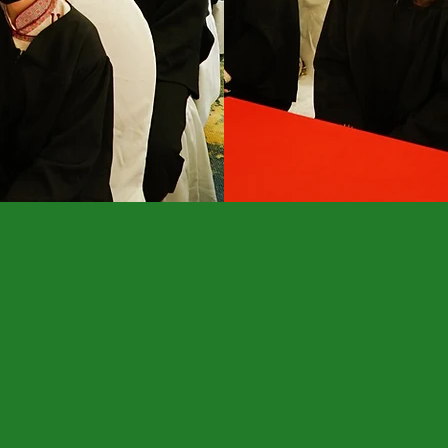
ХӨТӨЛБӨРҮҮД