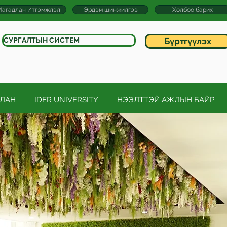
агадлан Итгэмжлэл
Эрдэм шинжилгээ
Холбоо барих
СУРГАЛТЫН СИСТЕМ
Бүртгүүлэх
УЛАН
IDER UNIVERSITY
НЭЭЛТТЭЙ АЖЛЫН БАЙР