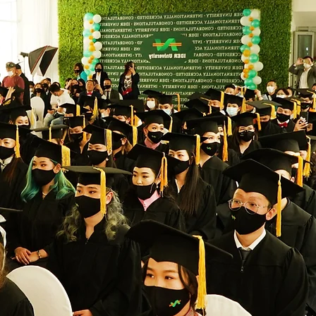
ЭЛТ -
026
ийн сайн
харилцаатай
ргууль