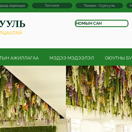
даад харилцаа
Тэтгэлэг
Тэнхим - Сургууль
М
ГУУЛЬ
НОМЫН САН
ИЛЦААТАЙ
ТЫН АЖИЛЛАГАА
МЭДЭЭ МЭДЭЭЛЭЛ
ОЮУТНЫ Б