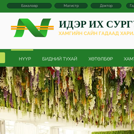
Бакалавр
Магистр
Доктор
Га
ИДЭР ИХ СУР
ХАМГИЙН САЙН ГАДААД ХАР
НҮҮР
БИДНИЙ ТУХАЙ
ХӨТӨЛБӨР
ХАМ