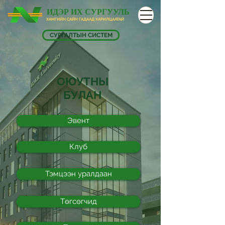
ИДЭР ИХ СУРГУУЛЬ
ХАМГИЙН САЙН ГАДААД ХАРИЛЦААТАЙ
СУРГАЛТЫН СИСТЕМ
ОЮУТНЫ
БУЛАН
Эвент
Клуб
Тэмцээн уралдаан
Төгсөгчид