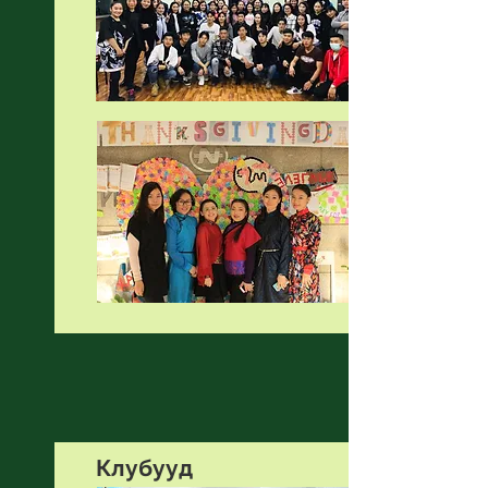
Клубууд