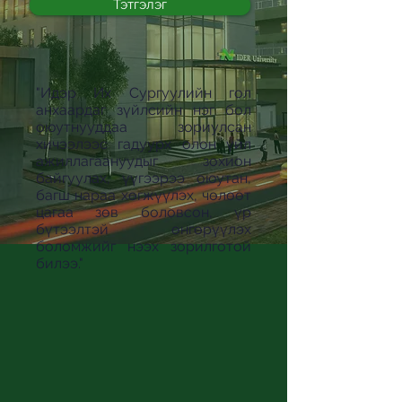
Тэтгэлэг
"Идэр Их Сургуулийн гол
анхаардаг зүйлсийн нэг бол
оюутнууддаа зориулсан
хичээлээс гадуурх олон үйл
ажиллагаануудыг зохион
байгуулах, үүгээрээ оюутан,
багш нараа хөгжүүлэх, чөлөөт
цагаа зөв боловсон, үр
бүтээлтэй өнгөрүүлэх
боломжийг нээх зорилготой
билээ."