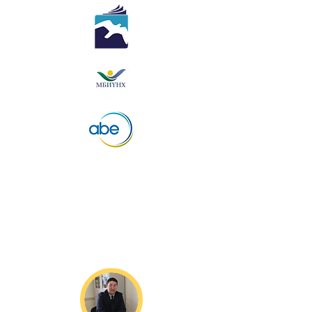
Идэр их сургуулийн ууган
тэнхим, Олон улсад
магадлан итгэмжлэгдсэн
бизнесийн хөтөлбөрт
тавтай морилно уу.