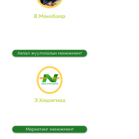
В.Мөнхбаяр
Тэнхмийн эрхлэгч, Аялал
жуулчлалын хөтөлбөрийн
ахлагч
Аялал жуулчлалын менежмент
Э.Хишигмаа
Маркетинг менежмент
хөтөлбөрийн ахлагч
Маркетинг менежмент