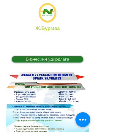
Ж.Бурмаа
Ахисан түвшний сургуулийн
захирал, Бизнесийн удирдлагын
Доктор
Бизнесийн удирдлага