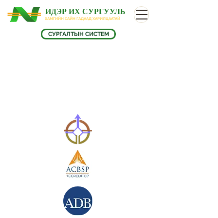
ИДЭР ИХ СУРГУУЛЬ
ХАМГИЙН САЙН ГАДААД ХАРИЛЦААТАЙ
СУРГАЛТЫН СИСТЕМ
Бизнесийн удирдлагын
тэнхим