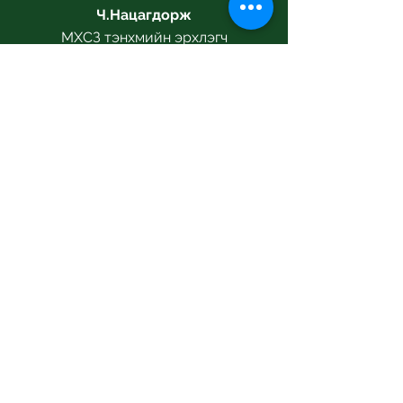
Ч.Нацагдорж
МХСЗ тэнхмийн эрхлэгч
СУРГАЛТЫН АЛБА
Ц.Батдэлгэр
Сургалтын албаны дарга
НОМЫН САН
С.Цэвэлмаа
Сургалтын албаны менежер