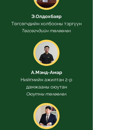
Э.Олдохбаяр
Төгсөгчдийн холбооны тэргүүн
Төгсөгчдийн төлөөлөл
А.Мэнд-Амар
Нийгмийн ажилтан 2-р
дамжааны оюутан
Оюутны төлөөлөл