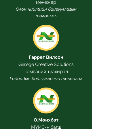
менежер
Олон нийтийн байгууллагын
төлөөлөл
Гаррет Вилсон
Gerege Creative Solutions
компанийн захирал
Гадаадын байгууллагын төлөөлөл
О.Мөнхбат
МУИС-н багш