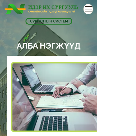
ИДЭР ИХ СУРГУУЛЬ
ХАМГИЙН САЙН ГАДААД ХАРИЛЦААТАЙ
СУРГАЛТЫН СИСТЕМ
АЛБА НЭГЖҮҮД