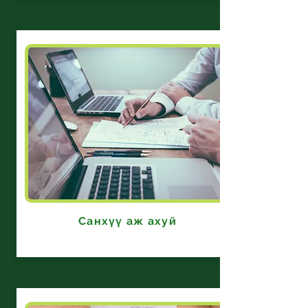
Санхүү аж ахуй