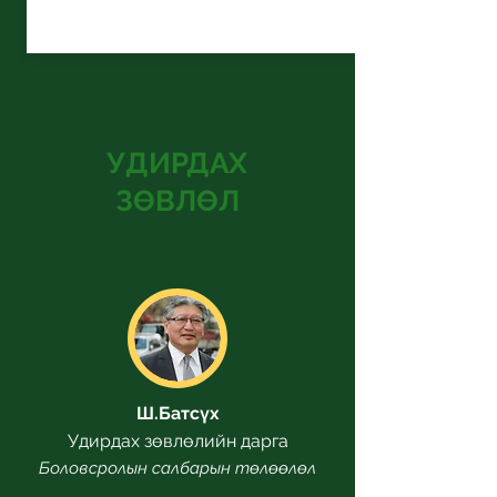
УДИРДАХ
ЗӨВЛӨЛ
Ш.Батсүх
Удирдах зөвлөлийн дарга
Боловсролын салбарын төлөөлөл