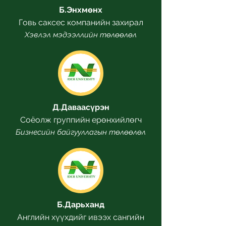
Б.Энхмөнх
Говь саксес компанийн захирал
Хэвлэл мэдээллийн төлөөлөл
Д.Даваасүрэн
Соёолж группийн ерөнхийлөгч
Бизнесийн байгууллагын төлөөлөл
Б.Дарьханд
Английн хүүхдийг ивээх сангийн