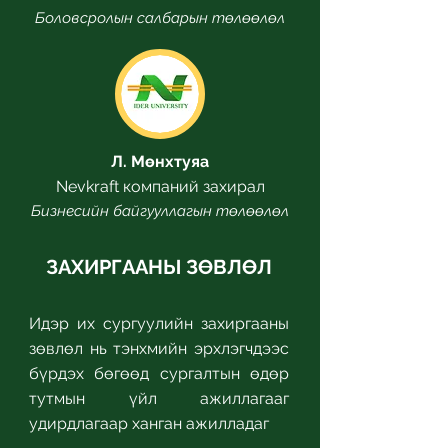
Боловсролын салбарын төлөөлөл
Л. Мөнхтуяа
Nevkraft компаний захирал
Бизнесийн байгууллагын төлөөлөл
ЗАХИРГААНЫ ЗӨВЛӨЛ
Идэр их сургуулийн захиргааны
зөвлөл нь тэнхмийн эрхлэгчдээс
бүрдэх бөгөөд сургалтын өдөр
тутмын үйл ажиллагааг
удирдлагаар ханган ажилладаг