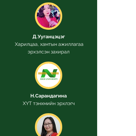
Д.Ууганцэцэг
Харилцаа, хамтын ажиллагаа
эрхэлсэн захирал
Н.Сарандагина
ХҮТ тэнхмийн эрхлэгч