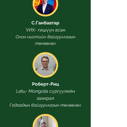
С.Ганбаатар
УИХ- гишүүн асан
Олон нийтийн байгууллагын
төлөөлөл
Роберт-Риц
Letu- Mongolia сургуулийн
захирал
Гадаадын байгууллагын төлөөлөл