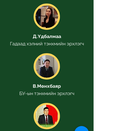
Д.Үдбалмаа
Гадаад хэлний тэнхмийн эрхлэгч
В.Мөнхбаяр
БУ-ын тэнхмийн эрхлэгч