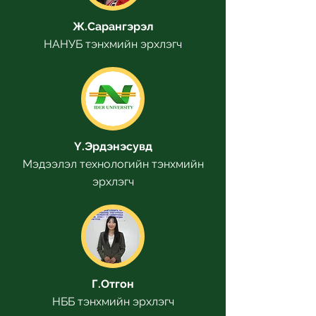
Ж.Сарангэрэл
НАНУБ тэнхмийн эрхлэгч
Ү.Эрдэнэсувд
Мэдээлэл технологийн тэнхмийн
эрхлэгч
Г.Отгон
НББ тэнхмийн эрхлэгч