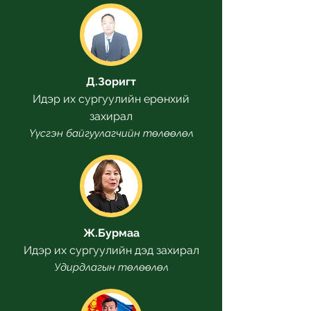
Д.Зоригт
Идэр их сургуулийн ерөнхий
захирал
Үүсгэн байгуулагчийн төлөөлөл
Ж.Бурмаа
Идэр их сургуулийн дэд захирал
Удирдлагын төлөөлөл