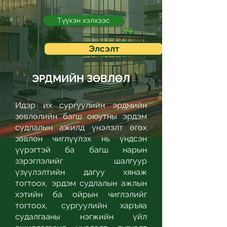
Түүхэн хэлхээс
Элсэлт
ЭРДМИЙН ЗӨВЛӨЛ
Идэр их сургуулийн эрдмийн
зөвлөлийн багш оюутны эрдэм
судлалын ажилд үнэлэлт өгөх
зөвлөн чиглүүлэх нь үндсэн
үүрэгтэй ба багш нарын
зэрэглэлийг шалгуур
үзүүлэлтийн дагуу хянаж
тогтоох, эрдэм судлалын ажлын
хэтийн ба ойрын чиглэлийг
тогтоох, сургуулийн харъяа
судалгааны нэгжийн үйл