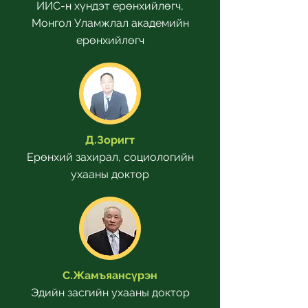
ИИС-н хүндэт ерөнхийлөгч,
Монгол Уламжлал академийн
ерөнхийлөгч
Д.Зоригт
Ерөнхий захирал, социологийн
ухааны доктор
С.Жамъяансүрэн
Эдийн засгийн ухааны доктор