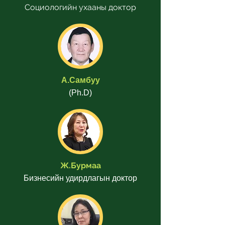
Социологийн ухааны доктор
А.Самбуу
(Ph.D)
Ж.Бурмаа
Бизнесийн удирдлагын доктор