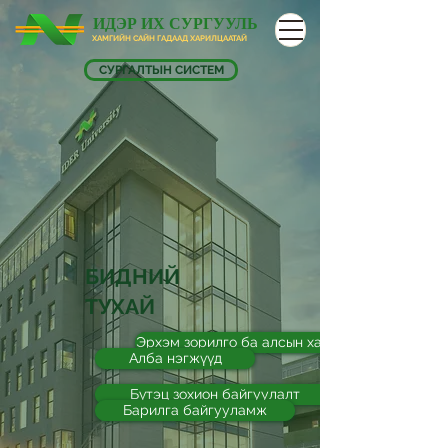
ИДЭР ИХ СУРГУУЛЬ
ХАМГИЙН САЙН ГАДААД ХАРИЛЦААТАЙ
СУРГАЛТЫН СИСТЕМ
БИДНИЙ
ТУХАЙ
Эрхэм зорилго ба алсын хараа
Алба нэгжүүд
Бүтэц зохион байгуулалт
Барилга байгууламж