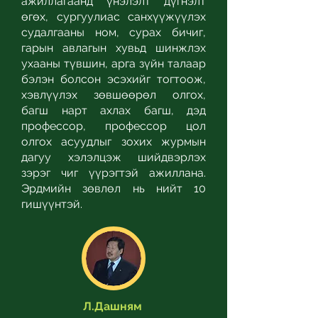
ажиллагаанд үнэлэлт дүгнэлт
өгөх, сургуулиас санхүүжүүлэх
судалгааны ном, сурах бичиг,
гарын авлагын хувьд шинжлэх
ухааны түвшин, арга зүйн талаар
бэлэн болсон эсэхийг тогтоож,
хэвлүүлэх зөвшөөрөл олгох,
багш нарт ахлах багш, дэд
профессор, профессор цол
олгох асуудлыг зохих журмын
дагуу хэлэлцэж шийдвэрлэх
зэрэг чиг үүрэгтэй ажиллана.
Эрдмийн зөвлөл нь нийт 10
гишүүнтэй.
Л.Дашням