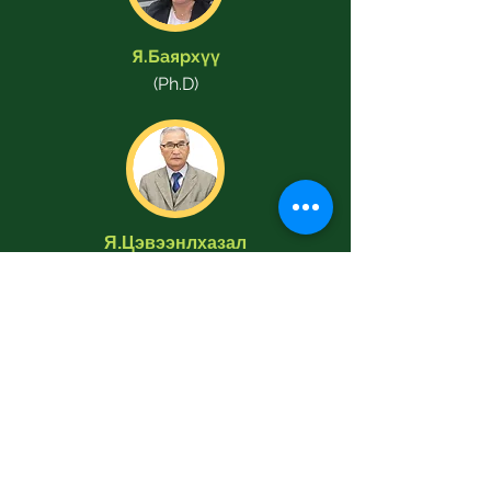
Я.Баярхүү
(Ph.D)
Я.Цэвээнлхазал
Сэтгэл судлалын доктор