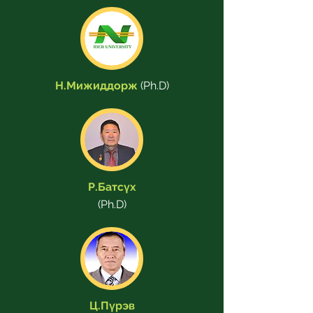
Н.Мижиддорж
(Ph.D)
Р.Батсүх
(Ph.D)
Ц.Пүрэв