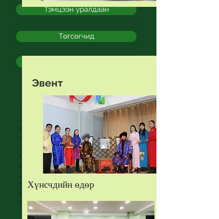
Тэмцээн уралдаан
Төгсөгчид
Тэтгэлэг
Эвент
"Идэр Их Сургуулийн гол
анхаардаг зүйлсийн нэг бол
оюутнууддаа зориулсан
хичээлээс гадуурх олон үйл
ажиллагаануудыг зохион
байгуулах, үүгээрээ оюутан,
багш нараа хөгжүүлэх, чөлөөт
цагаа зөв боловсон, үр
бүтээлтэй өнгөрүүлэх
Хүнсчдийн өдөр
боломжийг нээх зорилготой
билээ."