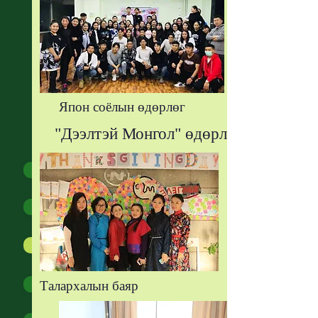
Япон соёлын өдөрлөг
ОЮУТНЫ
БУЛАН
"Дээлтэй Монгол" өдөрлөг
Эвент
Клуб
Тэмцээн уралдаан
Төгсөгчид
Талархалын баяр