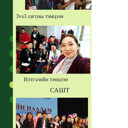
ОЮУТНЫ
3vs3 сагсны тэмцээн
БУЛАН
Эвент
Клуб
Тэмцээн уралдаан
Илтгэлийн тэмцээн
Төгсөгчид
САШТ
Тэтгэлэг
"Идэр Их Сургуулийн гол