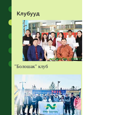
Эвент
Клубууд
Клуб
Тэмцээн уралдаан
Төгсөгчид
Тэтгэлэг
"Болошак" клуб
"Идэр Их Сургуулийн гол
анхаардаг зүйлсийн нэг бол
оюутнууддаа зориулсан
хичээлээс гадуурх олон үйл
ажиллагаануудыг зохион
байгуулах, үүгээрээ оюутан,