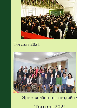
Төгсөлт 2021
Эргэх холбоо төгсөгчдийн уулзалт.
Төгсөлт 2021