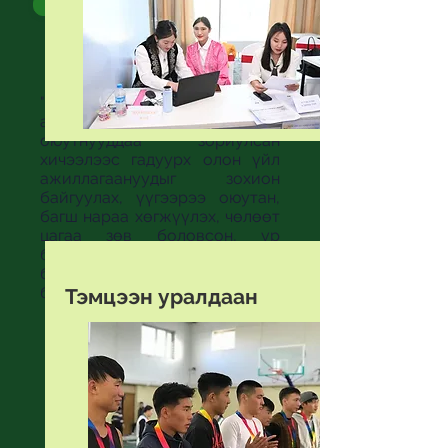
Тэтгэлэг
"Идэр Их Сургуулийн гол
анхаардаг зүйлсийн нэг бол
оюутнууддаа зориулсан
хичээлээс гадуурх олон үйл
ажиллагаануудыг зохион
байгуулах, үүгээрээ оюутан,
багш нараа хөгжүүлэх, чөлөөт
цагаа зөв боловсон, үр
бүтээлтэй өнгөрүүлэх
боломжийг нээх зорилготой
билээ."
Тэмцээн уралдаан