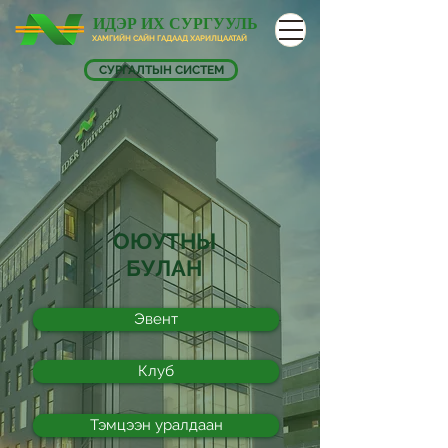
ИДЭР ИХ СУРГУУЛЬ
ХАМГИЙН САЙН ГАДААД ХАРИЛЦААТАЙ
СУРГАЛТЫН СИСТЕМ
ОЮУТНЫ
БУЛАН
Эвент
Клуб
Тэмцээн уралдаан