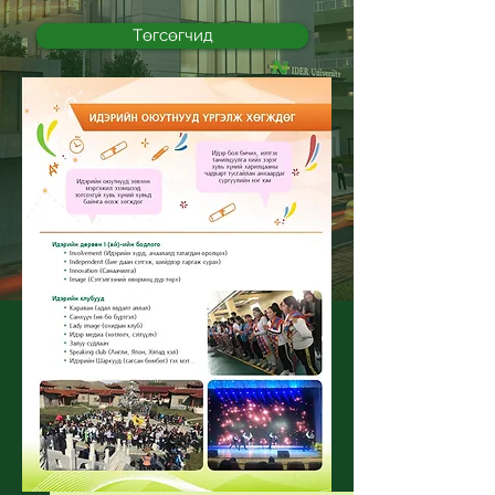
Төгсөгчид
Тэтгэлэг
"Идэр Их Сургуулийн гол
анхаардаг зүйлсийн нэг бол
оюутнууддаа зориулсан
хичээлээс гадуурх олон үйл
ажиллагаануудыг зохион
байгуулах, үүгээрээ оюутан,
багш нараа хөгжүүлэх, чөлөөт
цагаа зөв боловсон, үр
бүтээлтэй өнгөрүүлэх
боломжийг нээх зорилготой
билээ."
ОЮУТНЫ
БУЛАН