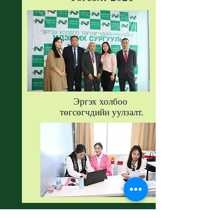
Эргэх холбоо
төгсөгчдийн уулзалт.