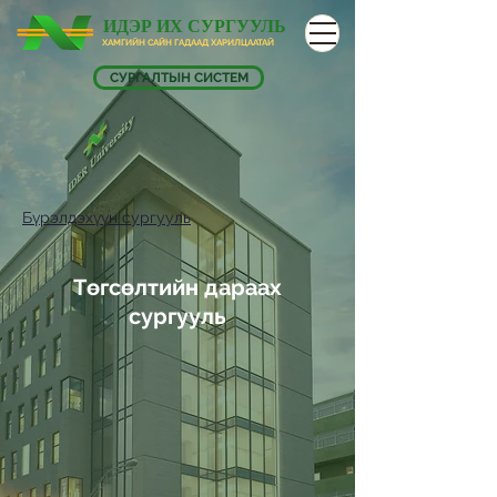
ИДЭР ИХ СУРГУУЛЬ
ХАМГИЙН САЙН ГАДААД ХАРИЛЦААТАЙ
СУРГАЛТЫН СИСТЕМ
Бүрэлдэхүүн сургууль
Төгсөлтийн дараах
сургууль